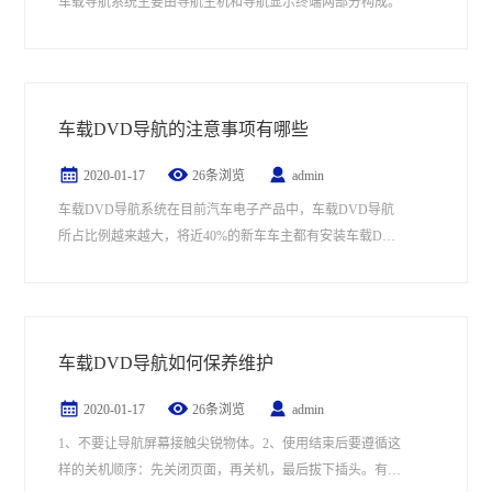
车载导航系统主要由导航主机和导航显示终端两部分构成。
车载DVD导航的注意事项有哪些
2020-01-17
26条浏览
admin
车载DVD导航系统在目前汽车电子产品中，车载DVD导航
所占比例越来越大，将近40%的新车车主都有安装车载DVD
导航需求。
车载DVD导航如何保养维护
2020-01-17
26条浏览
admin
1、不要让导航屏幕接触尖锐物体。2、使用结束后要遵循这
样的关机顺序：先关闭页面，再关机，最后拔下插头。有的