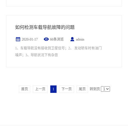
车主图方便，用完直接拔插头，从来不关机，这样是省事，
但...
如何检测车载导航故障的问题
2020-01-17
66条浏览
admin
1、车载导航没有接收到卫星信号；2、 发动轿车时有油门
噪声；3、导航状况下有杂音
首页
上一页
1
下一页
尾页
转到页