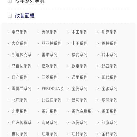
专车系列导航
改装面框
宝马系列
奔驰系列
本田系列
别克系列
大众系列
菲亚特系列
丰田系列
福特系列
凯迪拉克系
雷诺系列
猎豹系列
铃木系列
列
马自达系列
讴歌系列
欧宝系列
起亚系列
日产系列
三菱系列
通用系列
现代系列
雪佛兰系列
PERODUA系
宝腾系列
宝骏系列
列
北汽系列
比亚迪系列
昌河系列
东风系列
东南系列
福迪系列
福汽启腾系
福田系列
列
广汽传祺系
海马系列
汉腾系列
红旗系列
列
吉利系列
江淮系列
江铃系列
金杯系列